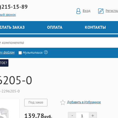
)
215-15-89
Вход
Регистр
ный звонок
ЕЛАТЬ ЗАКАЗ
ОПЛАТА
КОНТАКТЫ
ку файлом
Мультипоиск
ГОЕ?
6205-0
2-2296205-0
Добавить в Избранное
Под заказ
139.78
-
+
руб.