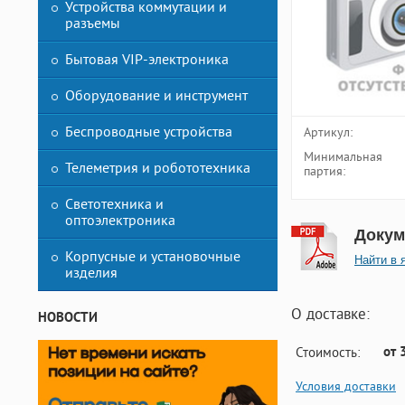
Устройства коммутации и
разъемы
Бытовая VIP-электроника
Оборудование и инструмент
Беспроводные устройства
Артикул:
Минимальная
Телеметрия и робототехника
партия:
Светотехника и
оптоэлектроника
Докум
Корпусные и установочные
Найти в 
изделия
О доставке:
НОВОСТИ
от 
Стоимость:
Условия доставки